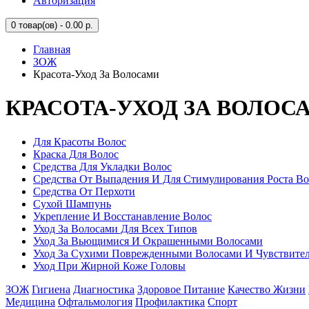
Авторизация
0
товар(ов) - 0.00 р.
Главная
ЗОЖ
Красота-Уход За Волосами
КРАСОТА-УХОД ЗА ВОЛОС
Для Красоты Волос
Краска Для Волос
Средства Для Укладки Волос
Средства От Выпадения И Для Стимулирования Роста Во
Средства От Перхоти
Сухой Шампунь
Укрепление И Восстанавление Волос
Уход За Волосами Для Всех Типов
Уход За Вьющимися И Окрашенными Волосами
Уход За Сухими Поврежденными Волосами И Чувствите
Уход При Жирной Коже Головы
ЗОЖ
Гигиена
Диагностика
Здоровое Питание
Качество Жизни
Медицина
Офтальмология
Профилактика
Спорт