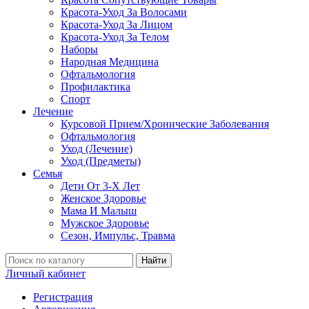
Красота-Уход За Волосами
Красота-Уход За Лицом
Красота-Уход За Телом
Наборы
Народная Медицина
Офтальмология
Профилактика
Спорт
Лечение
Курсовой Прием/Хронические Заболевания
Офтальмология
Уход (Лечение)
Уход (Предметы)
Семья
Дети От 3-Х Лет
Женское Здоровье
Мама И Малыш
Мужское Здоровье
Сезон, Импульс, Травма
Найти
Личный кабинет
Регистрация