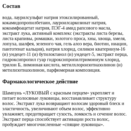
Состав
вода, лаурилсульфат натрия этоксилированный,
кокамидопропилбетаин, лауроилсаркозинат натрия,
кокоамфоацетат натрия, ПЭГ-4 амид рапсового масла,
экстракт лука, активный комплекс (экстракты листа березы,
листа крапивы, ромашки, золотого проса, хны, хвоща, хмеля,
лопуха, шалфея, зеленого чая, гель алоэ вера, биотин, ниацин,
пантотенат кальция), натрия хлорид, силикон кватерниум-16
(и) ундецет-11 (и) бутилоктанол (и) ундецет-5, экстракт перца,
гидроксипропил гуар гидроксипропилтримониум хлорид,
трилон Б, лимонная кислота, метилхлороизотиазолинон (и)
метилизотиазолинон, парфюмерная композиция.
Фармакологическое действие
Шампунь «ЛУКОВЫЙ с красным перцем» укрепляет и
питает волосяные луковицы, восстанавливает структуру
волос. Экстракт лука возвращают волосам здоровый блеск и
эластичность, увеличивают объем волос, эффективно
увлажняет, предотвращает сухость, ломкость и сечение волос.
Экстракт перца способствует активации роста волос,
пробуждает многочисленные «спящие луковицы».