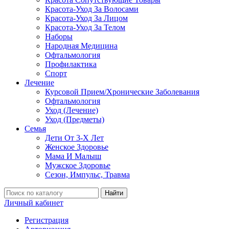
Красота-Уход За Волосами
Красота-Уход За Лицом
Красота-Уход За Телом
Наборы
Народная Медицина
Офтальмология
Профилактика
Спорт
Лечение
Курсовой Прием/Хронические Заболевания
Офтальмология
Уход (Лечение)
Уход (Предметы)
Семья
Дети От 3-Х Лет
Женское Здоровье
Мама И Малыш
Мужское Здоровье
Сезон, Импульс, Травма
Найти
Личный кабинет
Регистрация