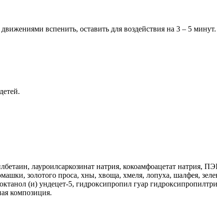
вижениями вспенить, оставить для воздействия на 3 – 5 минут.
детей.
бетаин, лауроилсаркозинат натрия, кокоамфоацетат натрия, ПЭГ-
ашки, золотого проса, хны, хвоща, хмеля, лопуха, шалфея, зелен
илоктанол (и) ундецет-5, гидроксипропил гуар гидроксипропилтр
ая композиция.