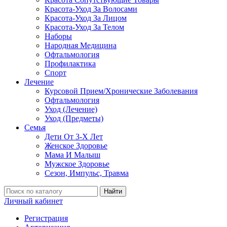
Красота-Уход За Волосами
Красота-Уход За Лицом
Красота-Уход За Телом
Наборы
Народная Медицина
Офтальмология
Профилактика
Спорт
Лечение
Курсовой Прием/Хронические Заболевания
Офтальмология
Уход (Лечение)
Уход (Предметы)
Семья
Дети От 3-Х Лет
Женское Здоровье
Мама И Малыш
Мужское Здоровье
Сезон, Импульс, Травма
Найти
Личный кабинет
Регистрация