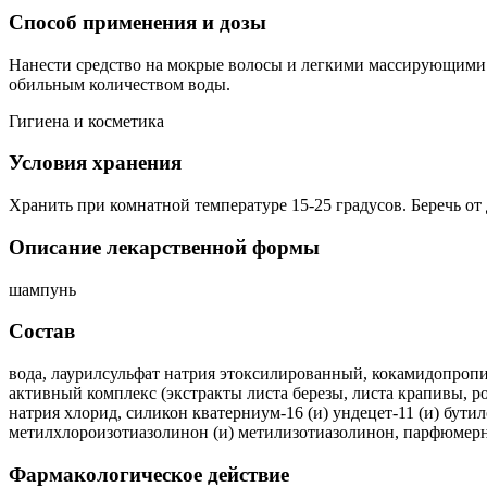
Способ применения и дозы
Нанести средство на мокрые волосы и легкими массирующими д
обильным количеством воды.
Гигиена и косметика
Условия хранения
Хранить при комнатной температуре 15-25 градусов. Беречь от 
Описание лекарственной формы
шампунь
Состав
вода, лаурилсульфат натрия этоксилированный, кокамидопропил
активный комплекс (экстракты листа березы, листа крапивы, ром
натрия хлорид, силикон кватерниум-16 (и) ундецет-11 (и) бут
метилхлороизотиазолинон (и) метилизотиазолинон, парфюмерн
Фармакологическое действие