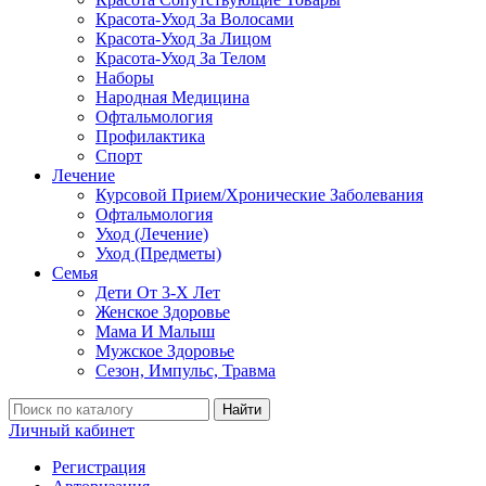
Красота-Уход За Волосами
Красота-Уход За Лицом
Красота-Уход За Телом
Наборы
Народная Медицина
Офтальмология
Профилактика
Спорт
Лечение
Курсовой Прием/Хронические Заболевания
Офтальмология
Уход (Лечение)
Уход (Предметы)
Семья
Дети От 3-Х Лет
Женское Здоровье
Мама И Малыш
Мужское Здоровье
Сезон, Импульс, Травма
Найти
Личный кабинет
Регистрация