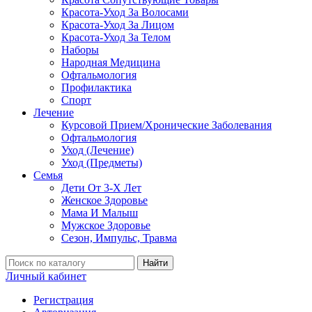
Красота-Уход За Волосами
Красота-Уход За Лицом
Красота-Уход За Телом
Наборы
Народная Медицина
Офтальмология
Профилактика
Спорт
Лечение
Курсовой Прием/Хронические Заболевания
Офтальмология
Уход (Лечение)
Уход (Предметы)
Семья
Дети От 3-Х Лет
Женское Здоровье
Мама И Малыш
Мужское Здоровье
Сезон, Импульс, Травма
Найти
Личный кабинет
Регистрация