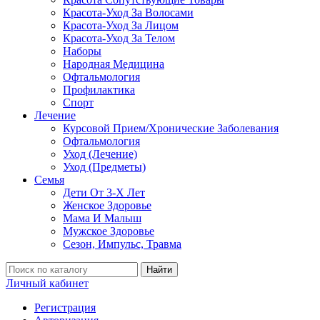
Красота-Уход За Волосами
Красота-Уход За Лицом
Красота-Уход За Телом
Наборы
Народная Медицина
Офтальмология
Профилактика
Спорт
Лечение
Курсовой Прием/Хронические Заболевания
Офтальмология
Уход (Лечение)
Уход (Предметы)
Семья
Дети От 3-Х Лет
Женское Здоровье
Мама И Малыш
Мужское Здоровье
Сезон, Импульс, Травма
Найти
Личный кабинет
Регистрация