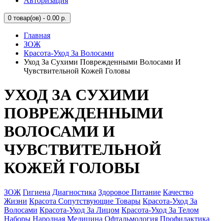
Авторизация
0
товар(ов) - 0.00 р.
Главная
ЗОЖ
Красота-Уход За Волосами
Уход За Сухими Поврежденными Волосами И
Чувствительной Кожей Головы
УХОД ЗА СУХИМИ
ПОВРЕЖДЕННЫМИ
ВОЛОСАМИ И
ЧУВСТВИТЕЛЬНОЙ
КОЖЕЙ ГОЛОВЫ
ЗОЖ
Гигиена
Диагностика
Здоровое Питание
Качество
Жизни
Красота Сопутствующие Товары
Красота-Уход За
Волосами
Красота-Уход За Лицом
Красота-Уход За Телом
Наборы
Народная Медицина
Офтальмология
Профилактика