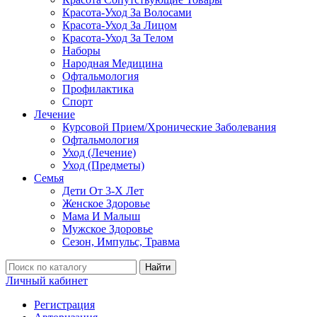
Красота-Уход За Волосами
Красота-Уход За Лицом
Красота-Уход За Телом
Наборы
Народная Медицина
Офтальмология
Профилактика
Спорт
Лечение
Курсовой Прием/Хронические Заболевания
Офтальмология
Уход (Лечение)
Уход (Предметы)
Семья
Дети От 3-Х Лет
Женское Здоровье
Мама И Малыш
Мужское Здоровье
Сезон, Импульс, Травма
Найти
Личный кабинет
Регистрация