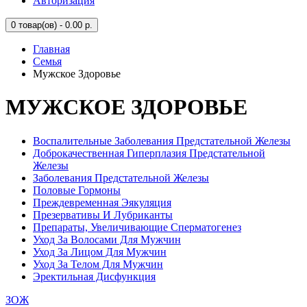
Авторизация
0
товар(ов) - 0.00 р.
Главная
Семья
Мужское Здоровье
МУЖСКОЕ ЗДОРОВЬЕ
Воспалительные Заболевания Предстательной Железы
Доброкачественная Гиперплазия Предстательной
Железы
Заболевания Предстательной Железы
Половые Гормоны
Преждевременная Эякуляция
Презервативы И Лубриканты
Препараты, Увеличивающие Сперматогенез
Уход За Волосами Для Мужчин
Уход За Лицом Для Мужчин
Уход За Телом Для Мужчин
Эректильная Дисфункция
ЗОЖ