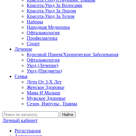
Красота-Уход За Волосами
Красота-Уход За Лицом
Красота-Уход За Телом
Наборы
Народная Медицина
Офтальмология
Профилактика
Спорт
Лечение
Курсовой Прием/Хронические Заболевания
Офтальмология
Уход (Лечение)
Уход (Предметы)
Семья
Дети От 3-Х Лет
Женское Здоровье
Мама И Малыш
Мужское Здоровье
Сезон, Импульс, Травма
Найти
Личный кабинет
Регистрация