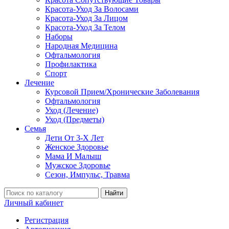
Красота-Уход За Волосами
Красота-Уход За Лицом
Красота-Уход За Телом
Наборы
Народная Медицина
Офтальмология
Профилактика
Спорт
Лечение
Курсовой Прием/Хронические Заболевания
Офтальмология
Уход (Лечение)
Уход (Предметы)
Семья
Дети От 3-Х Лет
Женское Здоровье
Мама И Малыш
Мужское Здоровье
Сезон, Импульс, Травма
Найти
Личный кабинет
Регистрация