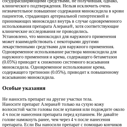
сосудорасширяющими средствами, не получившая, однако,
клинического подтверждения. Нельзя исключить очень
незначительное повышение содержания миноксидила в крови
пациентов, страдающих артериальной гипертензией и
принимающих миноксидил внутрь в случае одновременного
использования препарата Алерана®, хотя соответствующие
клинические исследования не проводились.
Установлено, что миноксидил для наружного применения
может взаимодействовать с некоторыми другими
лекарственными средствами для наружного применения.
Одновременное использование раствора миноксидила для
наружного применения и крема, содержащего бетаметазон
(0.05%) приводит к снижению системного всасывания
миноксидила. Одновременное использование крема,
содержащего третиноин (0.05%), приводит к повышенному
всасыванию миноксидила.
Особые указания
Не наносить препарат на другие участки тела.
Наносите препарат Алерана® только на сухую кожу
волосистой части головы после купания или подождите около
4 ч после нанесения препарата перед купанием. Не давайте
голове намокнуть ранее, чем через 4 ч после нанесения
препарата. Если Вы наносили препарат с помощью кончиков