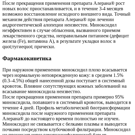
После прекращения применения препарата Алерана® рост
новых волос приостанавливается, и в течение 3-4 месяцев
возможно восстановление исходного внешнего вида. Точный
механизм действия препарата Алерана® при лечении
андрогенетической алопеции неизвестен. Миноксидил
неэффективен в случае облысения, вызванного приемом
лекарственного средства, неправильным питанием (дефицит
железа (Fe), витамина А), в результате укладки волос в
quot;тугиеquot; прически.
Фармакокинетика
При наружном применении миноксидил плохо всасывается
через нормальную неповрежденную кожу: в среднем 1.5%
(0.3–4.5%) общей нанесенной дозы поступает в системный
кровоток. Влияние сопутствующих кожных заболеваний на
всасывание миноксидила неизвестно.
После прекращения применения препарата примерно 95%
миноксидила, попавшего в системный кровоток, выводится в
течение 4 дней. Профиль метаболической биотрансформации
миноксидила после наружного применения препарата
Алерана® до настоящего времени полностью не изучен.
Миноксидил не связывается с белками плазмы и выводится
почками посредством клубочковой фильтрации. Миноксидил
не проникает через гематоэнцефалический барьер.