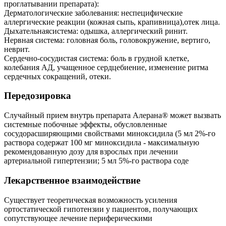
проглатывании препарата):
Дерматологические заболевания: неспецифические
аллергические реакции (кожная сыпь, крапивница),отек лица.
Дыхательнаясистема: одышка, аллергический ринит.
Нервная система: головная боль, головокружение, вертиго,
неврит.
Сердечно-сосудистая система: боль в грудной клетке,
колебания АД, учащенное сердцебиение, изменение ритма
сердечных сокращений, отеки.
Передозировка
Случайный прием внутрь препарата Алерана® может вызвать
системные побочные эффекты, обусловленные
сосудорасширяющими свойствами миноксидила (5 мл 2%-го
раствора содержат 100 мг миноксидила - максимальную
рекомендованную дозу для взрослых при лечении
артериальной гипертензии; 5 мл 5%-го раствора соде
Лекарственное взаимодействие
Существует теоретическая возможность усиления
ортостатической гипотензии у пациентов, получающих
сопутствующее лечение периферическими