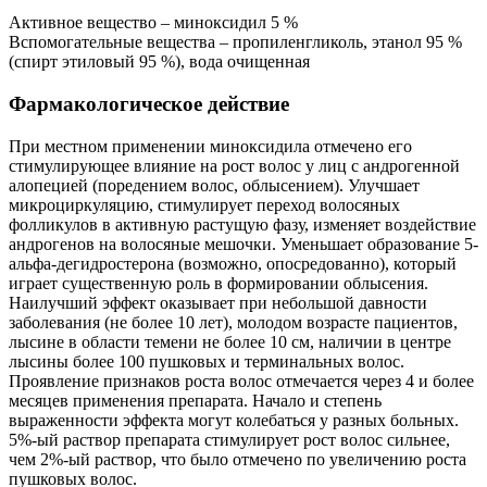
Активное вещество – миноксидил 5 %
Вспомогательные вещества – пропиленгликоль, этанол 95 %
(спирт этиловый 95 %), вода очищенная
Фармакологическое действие
При местном применении миноксидила отмечено его
стимулирующее влияние на рост волос у лиц с андрогенной
алопецией (поредением волос, облысением). Улучшает
микроциркуляцию, стимулирует переход волосяных
фолликулов в активную растущую фазу, изменяет воздействие
андрогенов на волосяные мешочки. Уменьшает образование 5-
альфа-дегидростерона (возможно, опосредованно), который
играет существенную роль в формировании облысения.
Наилучший эффект оказывает при небольшой давности
заболевания (не более 10 лет), молодом возрасте пациентов,
лысине в области темени не более 10 см, наличии в центре
лысины более 100 пушковых и терминальных волос.
Проявление признаков роста волос отмечается через 4 и более
месяцев применения препарата. Начало и степень
выраженности эффекта могут колебаться у разных больных.
5%-ый раствор препарата стимулирует рост волос сильнее,
чем 2%-ый раствор, что было отмечено по увеличению роста
пушковых волос.