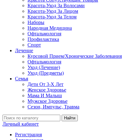
Красота-Уход За Волосами
Красота-Уход За Лицом
Красота-Уход За Телом
Наборы
Народная Медицина
Офтальмология
Профилактика
Спорт
Лечение
Курсовой Прием/Хронические Заболевания
Офтальмология
Уход (Лечение)
Уход (Предметы)
Семья
Дети От 3-Х Лет
Женское Здоровье
Мама И Малыш
Мужское Здоровье
Сезон, Импульс, Травма
Найти
Личный кабинет
Регистрация