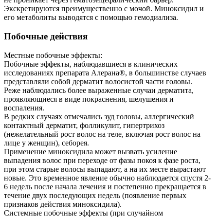
Экскретируются преимущественно с мочой. Миноксидил и
его метаболиты выводятся с помощью гемодиализа.
Побочные действия
Местные побочные эффекты:
Побочные эффекты, наблюдавшиеся в клинических
исследованиях препарата Алерана®, в большинстве случаев
представляли собой дерматит волосистой части головы.
Реже наблюдались более выраженные случаи дерматита,
проявляющиеся в виде покраснения, шелушения и
воспаления.
В редких случаях отмечались зуд головы, аллергический
контактный дерматит, фолликулит, гипертрихоз
(нежелательный рост волос на теле, включая рост волос на
лице у женщин), себорея.
Применение миноксидила может вызвать усиление
выпадения волос при переходе от фазы покоя к фазе роста,
при этом старые волосы выпадают, а на их месте вырастают
новые. Это временное явление обычно наблюдается спустя 2-
6 недель после начала лечения и постепенно прекращается в
течение двух последующих недель (появление первых
признаков действия миноксидила).
Системные побочные эффекты (при случайном