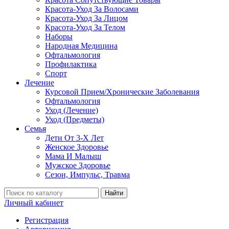
Красота-Уход За Волосами
Красота-Уход За Лицом
Красота-Уход За Телом
Наборы
Народная Медицина
Офтальмология
Профилактика
Спорт
Лечение
Курсовой Прием/Хронические Заболевания
Офтальмология
Уход (Лечение)
Уход (Предметы)
Семья
Дети От 3-Х Лет
Женское Здоровье
Мама И Малыш
Мужское Здоровье
Сезон, Импульс, Травма
Найти
Личный кабинет
Регистрация