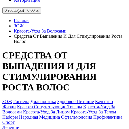
Авторизация
0
товар(ов) - 0.00 р.
Главная
ЗОЖ
Красота-Уход За Волосами
Средства От Выпадения И Для Стимулирования Роста
Волос
СРЕДСТВА ОТ
ВЫПАДЕНИЯ И ДЛЯ
СТИМУЛИРОВАНИЯ
РОСТА ВОЛОС
ЗОЖ
Гигиена
Диагностика
Здоровое Питание
Качество
Жизни
Красота Сопутствующие Товары
Красота-Уход За
Волосами
Красота-Уход За Лицом
Красота-Уход За Телом
Наборы
Народная Медицина
Офтальмология
Профилактика
Спорт
Лечение