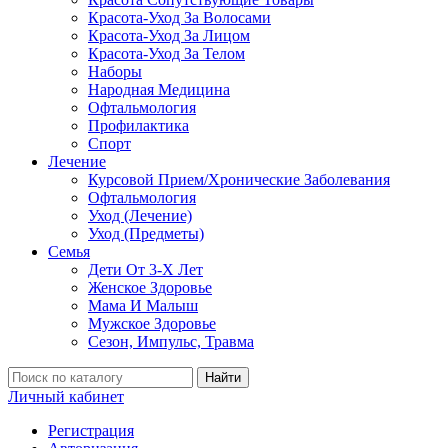
Красота-Уход За Волосами
Красота-Уход За Лицом
Красота-Уход За Телом
Наборы
Народная Медицина
Офтальмология
Профилактика
Спорт
Лечение
Курсовой Прием/Хронические Заболевания
Офтальмология
Уход (Лечение)
Уход (Предметы)
Семья
Дети От 3-Х Лет
Женское Здоровье
Мама И Малыш
Мужское Здоровье
Сезон, Импульс, Травма
Найти
Личный кабинет
Регистрация