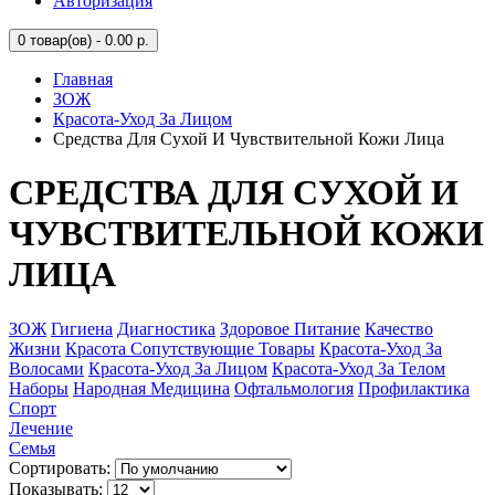
Авторизация
0
товар(ов) - 0.00 р.
Главная
ЗОЖ
Красота-Уход За Лицом
Средства Для Сухой И Чувствительной Кожи Лица
СРЕДСТВА ДЛЯ СУХОЙ И
ЧУВСТВИТЕЛЬНОЙ КОЖИ
ЛИЦА
ЗОЖ
Гигиена
Диагностика
Здоровое Питание
Качество
Жизни
Красота Сопутствующие Товары
Красота-Уход За
Волосами
Красота-Уход За Лицом
Красота-Уход За Телом
Наборы
Народная Медицина
Офтальмология
Профилактика
Спорт
Лечение
Семья
Сортировать:
Показывать: