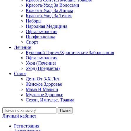
Красота-Уход За Волосами
Красота-Уход За Лицом
Красота-Уход За Телом
Наборы
Народная Медицина
Офтальмология
Профилактика
Спорт
Лечение
Курсовой Прием/Хронические Заболевания
Офтальмология
Уход (Лечение)
Уход (Предметы)
Семья
Дети От 3-Х Лет
Женское Здоровье
Мама И Малыш
Мужское Здоровье
Сезон, Импульс, Травма
Найти
Личный кабинет
Регистрация