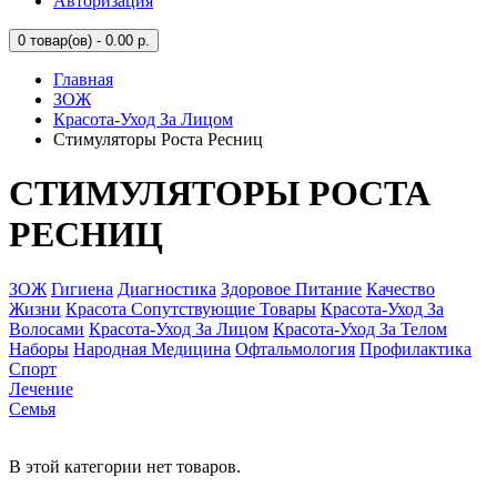
Авторизация
0
товар(ов) - 0.00 р.
Главная
ЗОЖ
Красота-Уход За Лицом
Стимуляторы Роста Ресниц
СТИМУЛЯТОРЫ РОСТА
РЕСНИЦ
ЗОЖ
Гигиена
Диагностика
Здоровое Питание
Качество
Жизни
Красота Сопутствующие Товары
Красота-Уход За
Волосами
Красота-Уход За Лицом
Красота-Уход За Телом
Наборы
Народная Медицина
Офтальмология
Профилактика
Спорт
Лечение
Семья
В этой категории нет товаров.