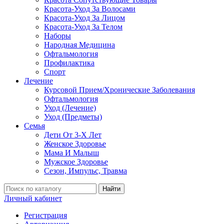
Красота-Уход За Волосами
Красота-Уход За Лицом
Красота-Уход За Телом
Наборы
Народная Медицина
Офтальмология
Профилактика
Спорт
Лечение
Курсовой Прием/Хронические Заболевания
Офтальмология
Уход (Лечение)
Уход (Предметы)
Семья
Дети От 3-Х Лет
Женское Здоровье
Мама И Малыш
Мужское Здоровье
Сезон, Импульс, Травма
Найти
Личный кабинет
Регистрация