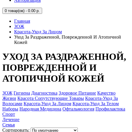
Авторизация
0
товар(ов) - 0.00 р.
Главная
ЗОЖ
Красота-Уход За Лицом
Уход За Раздраженной, Поврежденной И Атопичной
Кожей
УХОД ЗА РАЗДРАЖЕННОЙ,
ПОВРЕЖДЕННОЙ И
АТОПИЧНОЙ КОЖЕЙ
ЗОЖ
Гигиена
Диагностика
Здоровое Питание
Качество
Жизни
Красота Сопутствующие Товары
Красота-Уход За
Волосами
Красота-Уход За Лицом
Красота-Уход За Телом
Наборы
Народная Медицина
Офтальмология
Профилактика
Спорт
Лечение
Семья
Сортировать: