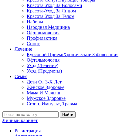
Красота-Уход За Волосами
Красота-Уход За Лицом
Красота-Уход За Телом
Наборы
Народная Медицина
Офтальмология
Профилактика
Спорт
Лечение
Курсовой Прием/Хронические Заболевания
Офтальмология
Уход (Лечение)
Уход (Предметы)
Семья
Дети От 3-Х Лет
Женское Здоровье
Мама И Малыш
Мужское Здоровье
Сезон, Импульс, Травма
Найти
Личный кабинет
Регистрация