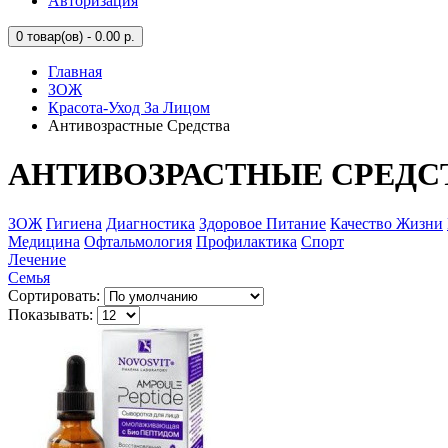
Авторизация
0
товар(ов) - 0.00 р.
Главная
ЗОЖ
Красота-Уход За Лицом
Антивозрастные Средства
АНТИВОЗРАСТНЫЕ СРЕДС
ЗОЖ
Гигиена
Диагностика
Здоровое Питание
Качество Жизни
Медицина
Офтальмология
Профилактика
Спорт
Лечение
Семья
Сортировать:
Показывать: