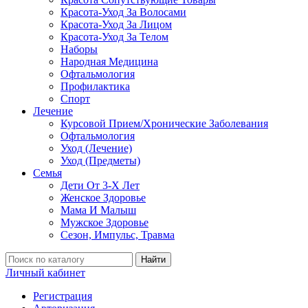
Красота-Уход За Волосами
Красота-Уход За Лицом
Красота-Уход За Телом
Наборы
Народная Медицина
Офтальмология
Профилактика
Спорт
Лечение
Курсовой Прием/Хронические Заболевания
Офтальмология
Уход (Лечение)
Уход (Предметы)
Семья
Дети От 3-Х Лет
Женское Здоровье
Мама И Малыш
Мужское Здоровье
Сезон, Импульс, Травма
Найти
Личный кабинет
Регистрация