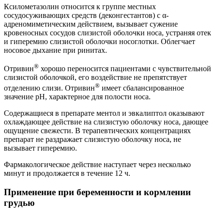
Ксилометазолин относится к группе местных
сосудосуживающих средств (деконгестантов) с α-
адреномиметическим действием, вызывает сужение
кровеносных сосудов слизистой оболочки носа, устраняя отек
и гиперемию слизистой оболочки носоглотки. Облегчает
носовое дыхание при ринитах.
®
Отривин
хорошо переносится пациентами с чувствительной
слизистой оболочкой, его воздействие не препятствует
®
отделению слизи. Отривин
имеет сбалансированное
значение рН, характерное для полости носа.
Содержащиеся в препарате ментол и эвкалиптол оказывают
охлаждающее действие на слизистую оболочку носа, дающее
ощущение свежести. В терапевтических концентрациях
препарат не раздражает слизистую оболочку носа, не
вызывает гиперемию.
Фармакологическое действие наступает через несколько
минут и продолжается в течение 12 ч.
Применение при беременности и кормлении
грудью