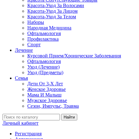
Красота-Уход За Волосами
Красота-Уход За Лицом
Красота-Уход За Телом
Наборы
Народная Медицина
Офтальмология
Профилактика
Спорт
Лечение
Курсовой Прием/Хронические Заболевания
Офтальмология
Уход (Лечение)
Уход (Предметы)
Семья
Дети От 3-Х Лет
Женское Здоровье
Мама И Малыш
Мужское Здоровье
Сезон, Импульс, Травма
Найти
Личный кабинет
Регистрация