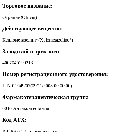
Торговое название:
Отривин(Otrivin)
Действующее вещество:
Ксилометазолин*(Xylometazoline*)
Заводской штрих-код:
4607045190213
Номер регистрационного удостоверения:
П N011649/05(09/11/2008 00:00:00)
Фармакотерапевтическая группа
0010 Антиконгестанты
Код АТХ:
R01AA07 Ксилометазолин