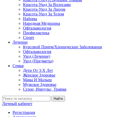
Красота-Уход За Волосами
Красота-Уход За Лицом
Красота-Уход За Телом
Наборы
Народная Медицина
Офтальмология
Профилактика
Спорт
Лечение
Курсовой Прием/Хронические Заболевания
Офтальмология
Уход (Лечение)
Уход (Предметы)
Семья
Дети От 3-Х Лет
Женское Здоровье
Мама И Малыш
Мужское Здоровье
Сезон, Импульс, Травма
Найти
Личный кабинет
Регистрация