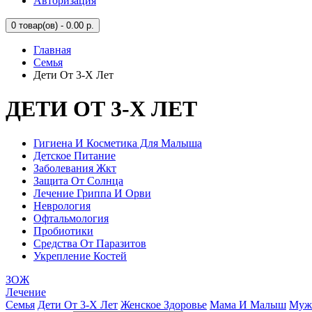
Авторизация
0
товар(ов) - 0.00 р.
Главная
Семья
Дети От 3-Х Лет
ДЕТИ ОТ 3-Х ЛЕТ
Гигиена И Косметика Для Малыша
Детское Питание
Заболевания Жкт
Защита От Солнца
Лечение Гриппа И Орви
Неврология
Офтальмология
Пробиотики
Средства От Паразитов
Укрепление Костей
ЗОЖ
Лечение
Семья
Дети От 3-Х Лет
Женское Здоровье
Мама И Малыш
Мужс