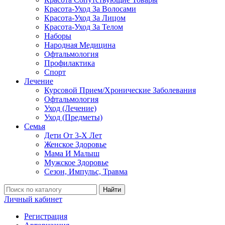
Красота-Уход За Волосами
Красота-Уход За Лицом
Красота-Уход За Телом
Наборы
Народная Медицина
Офтальмология
Профилактика
Спорт
Лечение
Курсовой Прием/Хронические Заболевания
Офтальмология
Уход (Лечение)
Уход (Предметы)
Семья
Дети От 3-Х Лет
Женское Здоровье
Мама И Малыш
Мужское Здоровье
Сезон, Импульс, Травма
Найти
Личный кабинет
Регистрация