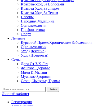
Красота-Уход За Волосами
Красота-Уход За Лицом
Красота-Уход За Телом
Наборы
Народная Медицина
Офтальмология
Профилактика
Спорт
Лечение
Курсовой Прием/Хронические Заболевания
Офтальмология
Уход (Лечение)
Уход (Предметы)
Семья
Дети От 3-Х Лет
Женское Здоровье
Мама И Малыш
Мужское Здоровье
Сезон, Импульс, Травма
Найти
Личный кабинет
Регистрация