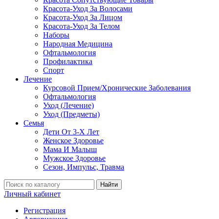
Красота-Уход За Волосами
Красота-Уход За Лицом
Красота-Уход За Телом
Наборы
Народная Медицина
Офтальмология
Профилактика
Спорт
Лечение
Курсовой Прием/Хронические Заболевания
Офтальмология
Уход (Лечение)
Уход (Предметы)
Семья
Дети От 3-Х Лет
Женское Здоровье
Мама И Малыш
Мужское Здоровье
Сезон, Импульс, Травма
Найти
Личный кабинет
Регистрация