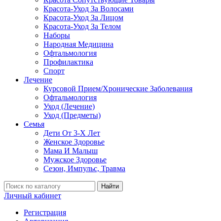
Красота-Уход За Волосами
Красота-Уход За Лицом
Красота-Уход За Телом
Наборы
Народная Медицина
Офтальмология
Профилактика
Спорт
Лечение
Курсовой Прием/Хронические Заболевания
Офтальмология
Уход (Лечение)
Уход (Предметы)
Семья
Дети От 3-Х Лет
Женское Здоровье
Мама И Малыш
Мужское Здоровье
Сезон, Импульс, Травма
Найти
Личный кабинет
Регистрация