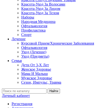
Красота-Уход За Волосами
Красота-Уход За Лицом
Красота-Уход За Телом
Наборы
Народная Медицина
Офтальмология
Профилактика
Спорт
Лечение
Курсовой Прием/Хронические Заболевания
Офтальмология
Уход (Лечение)
Уход (Предметы)
Семья
Дети От 3-Х Лет
Женское Здоровье
Мама И Малыш
Мужское Здоровье
Сезон, Импульс, Травма
Найти
Личный кабинет
Регистрация