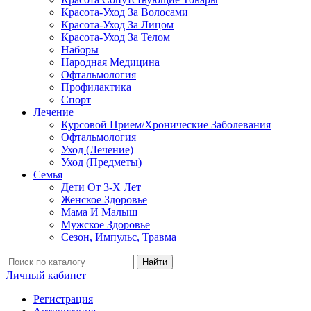
Красота-Уход За Волосами
Красота-Уход За Лицом
Красота-Уход За Телом
Наборы
Народная Медицина
Офтальмология
Профилактика
Спорт
Лечение
Курсовой Прием/Хронические Заболевания
Офтальмология
Уход (Лечение)
Уход (Предметы)
Семья
Дети От 3-Х Лет
Женское Здоровье
Мама И Малыш
Мужское Здоровье
Сезон, Импульс, Травма
Найти
Личный кабинет
Регистрация