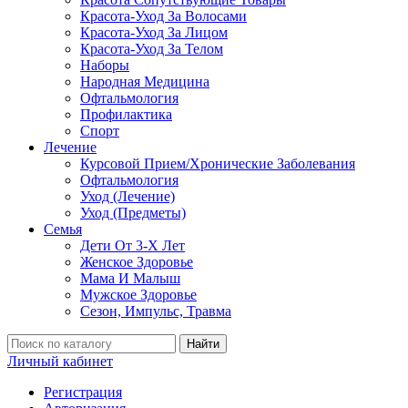
Красота-Уход За Волосами
Красота-Уход За Лицом
Красота-Уход За Телом
Наборы
Народная Медицина
Офтальмология
Профилактика
Спорт
Лечение
Курсовой Прием/Хронические Заболевания
Офтальмология
Уход (Лечение)
Уход (Предметы)
Семья
Дети От 3-Х Лет
Женское Здоровье
Мама И Малыш
Мужское Здоровье
Сезон, Импульс, Травма
Найти
Личный кабинет
Регистрация