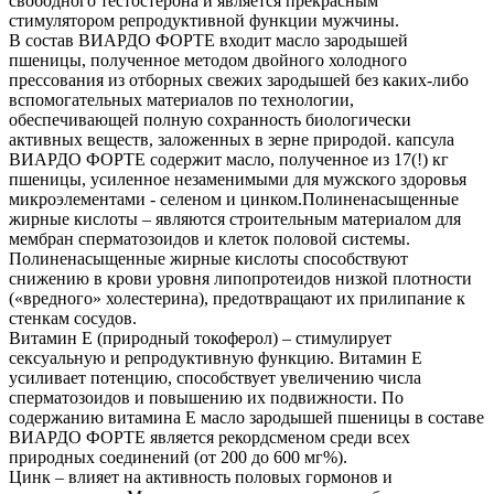
свободного тестостерона и является прекрасным
стимулятором репродуктивной функции мужчины.
В состав ВИАРДО ФОРТЕ входит масло зародышей
пшеницы, полученное методом двойного холодного
прессования из отборных свежих зародышей без каких-либо
вспомогательных материалов по технологии,
обеспечивающей полную сохранность биологически
активных веществ, заложенных в зерне природой. капсула
ВИАРДО ФОРТЕ содержит масло, полученное из 17(!) кг
пшеницы, усиленное незаменимыми для мужского здоровья
микроэлементами - селеном и цинком.Полиненасыщенные
жирные кислоты – являются строительным материалом для
мембран сперматозоидов и клеток половой системы.
Полиненасыщенные жирные кислоты способствуют
снижению в крови уровня липопротеидов низкой плотности
(«вредного» холестерина), предотвращают их прилипание к
стенкам сосудов.
Витамин Е (природный токоферол) – стимулирует
сексуальную и репродуктивную функцию. Витамин Е
усиливает потенцию, способствует увеличению числа
сперматозоидов и повышению их подвижности. По
содержанию витамина Е масло зародышей пшеницы в составе
ВИАРДО ФОРТЕ является рекордсменом среди всех
природных соединений (от 200 до 600 мг%).
Цинк – влияет на активность половых гормонов и