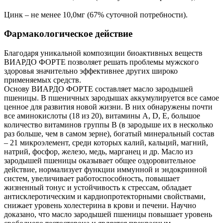
Цинк – не менее 10,0мг (67% суточной потребности).
Фармакологическое действие
Благодаря уникальной композиции биоактивных веществ
ВИАРДО ФОРТЕ позволяет решать проблемы мужского
здоровья значительно эффективнее других широко
применяемых средств.
Основу ВИАРДО ФОРТЕ составляет масло зародышей
пшеницы. В пшеничных зародышах аккумулируется все самое
ценное для развития новой жизни. В них обнаружены почти
все аминокислоты (18 из 20), витамины А, D, Е, большое
количество витаминов группы В (в зародыше их в несколько
раз больше, чем в самом зерне), богатый минеральный состав
– 21 микроэлемент, среди которых калий, кальций, магний,
натрий, фосфор, железо, медь, марганец и др. Масло из
зародышей пшеницы оказывает общее оздоровительное
действие, нормализует функции иммунной и эндокринной
систем, увеличивает работоспособность, повышает
жизненный тонус и устойчивость к стрессам, обладает
антисклеротическим и кардиопротекторными свойствами,
снижает уровень холестерина в крови и печени. Научно
доказано, что масло зародышей пшеницы повышает уровень