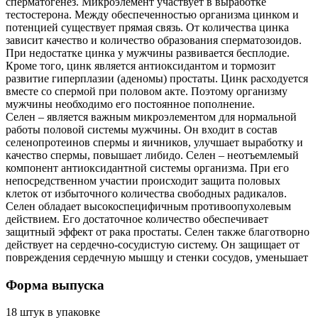
сперматогенез. Микроэлемент участвует в выработке
тестостерона. Между обеспеченностью организма цинком и
потенцией существует прямая связь. От количества цинка
зависит качество и количество образования сперматозоидов.
При недостатке цинка у мужчины развивается бесплодие.
Кроме того, цинк является антиоксидантом и тормозит
развитие гиперплазии (аденомы) простаты. Цинк расходуется
вместе со спермой при половом акте. Поэтому организму
мужчины необходимо его постоянное пополнение.
Селен – является важным микроэлементом для нормальной
работы половой системы мужчины. Он входит в состав
селенопротеинов спермы и яичников, улучшает выработку и
качество спермы, повышает либидо. Селен – неотъемлемый
компонент антиоксидантной системы организма. При его
непосредственном участии происходит защита половых
клеток от избыточного количества свободных радикалов.
Селен обладает высокоспецифичным противоопухолевым
действием. Его достаточное количество обеспечивает
защитный эффект от рака простаты. Селен также благотворно
действует на сердечно-сосудистую систему. Он защищает от
повреждения сердечную мышцу и стенки сосудов, уменьшает
Форма выпуска
18 штук в упаковке