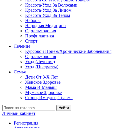
Красота-Уход За Волосами
Красота-Уход За Лицом
Красота-Уход За Телом
Наборы
Народная Медицина
Офтальмология
Профилактика
Спорт
Лечение
Курсовой Прием/Хронические Заболевания
Офтальмология
Уход (Лечение)
Уход (Предметы)
Семья
Дети От 3-Х Лет
Женское Здоровье
Мама И Малыш
Мужское Здоровье
Сезон, Импульс, Травма
Найти
Личный кабинет
Регистрация