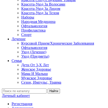
Красота-Уход За Волосами
Красота-Уход За Лицом
Красота-Уход За Телом
Наборы
Народная Медицина
Офтальмология
Профилактика
Спорт
Лечение
Курсовой Прием/Хронические Заболевания
Офтальмология
Уход (Лечение)
Уход (Предметы)
Семья
Дети От 3-Х Лет
Женское Здоровье
Мама И Малыш
Мужское Здоровье
Сезон, Импульс, Травма
Найти
Личный кабинет
Регистрация