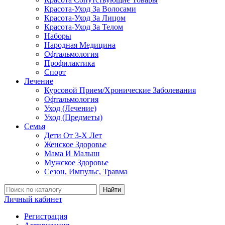
Красота-Уход За Волосами
Красота-Уход За Лицом
Красота-Уход За Телом
Наборы
Народная Медицина
Офтальмология
Профилактика
Спорт
Лечение
Курсовой Прием/Хронические Заболевания
Офтальмология
Уход (Лечение)
Уход (Предметы)
Семья
Дети От 3-Х Лет
Женское Здоровье
Мама И Малыш
Мужское Здоровье
Сезон, Импульс, Травма
Найти
Личный кабинет
Регистрация