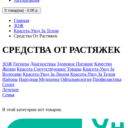
Авторизация
0
товар(ов) - 0.00 р.
Главная
ЗОЖ
Красота-Уход За Телом
Средства От Растяжек
СРЕДСТВА ОТ РАСТЯЖЕК
ЗОЖ
Гигиена
Диагностика
Здоровое Питание
Качество
Жизни
Красота Сопутствующие Товары
Красота-Уход За
Волосами
Красота-Уход За Лицом
Красота-Уход За Телом
Наборы
Народная Медицина
Офтальмология
Профилактика
Спорт
Лечение
Семья
В этой категории нет товаров.