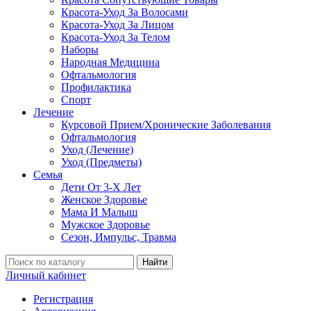
Красота-Уход За Волосами
Красота-Уход За Лицом
Красота-Уход За Телом
Наборы
Народная Медицина
Офтальмология
Профилактика
Спорт
Лечение
Курсовой Прием/Хронические Заболевания
Офтальмология
Уход (Лечение)
Уход (Предметы)
Семья
Дети От 3-Х Лет
Женское Здоровье
Мама И Малыш
Мужское Здоровье
Сезон, Импульс, Травма
Найти
Личный кабинет
Регистрация