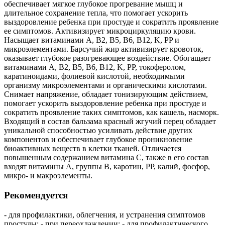
обеспечивает мягкое глубокое прогревание мышц и
длительное сохранение тепла, что помогает ускорить
выздоровление ребенка при простуде и сократить проявление
ее симптомов. Активизирует микроциркуляцию крови.
Насыщает витаминами А, В2, В5, В6, В12, K, PP и
микроэлементами. Барсучий жир активизирует кровоток,
оказывает глубокое разогревающее воздействие. Обогащает
витаминами А, В2, В5, В6, В12, K, PP, токоферолом,
каратиноидами, фолиевой кислотой, необходимыми
организму микроэлементами и органическими кислотами.
Снимает напряжение, обладает тонизирующим действием,
помогает ускорить выздоровление ребенка при простуде и
сократить проявление таких симптомов, как кашель, насморк.
Входящий в состав бальзама красный жгучий перец обладает
уникальной способностью усиливать действие других
компонентов и обеспечивает глубокое проникновение
биоактивных веществ в клетки тканей. Отличается
повышенным содержанием витамина С, также в его состав
входят витамины А, группы B, каротин, PP, калий, фосфор,
микро- и макроэлементы.
Рекомендуется
- для профилактики, облегчения, и устранения симптомов
простуды; - при переохлаждении; - для профилактического