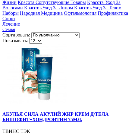
Жизни
Красота Сопутствующие Товары
Красота-Уход За
Волосами
Красота-Уход За Лицом
Красота-Уход За Телом
Наборы
Народная Медицина
Офтальмология
Профилактика
Спорт
Лечение
Семья
Сортировать:
Показывать:
АКУЛЬЯ СИЛА АКУЛИЙ ЖИР КРЕМ Д/ТЕЛА
БИШОФИТ+ХОНДРОИТИН 75МЛ.
ТВИНС ТЭК