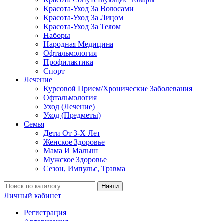
Красота-Уход За Волосами
Красота-Уход За Лицом
Красота-Уход За Телом
Наборы
Народная Медицина
Офтальмология
Профилактика
Спорт
Лечение
Курсовой Прием/Хронические Заболевания
Офтальмология
Уход (Лечение)
Уход (Предметы)
Семья
Дети От 3-Х Лет
Женское Здоровье
Мама И Малыш
Мужское Здоровье
Сезон, Импульс, Травма
Найти
Личный кабинет
Регистрация