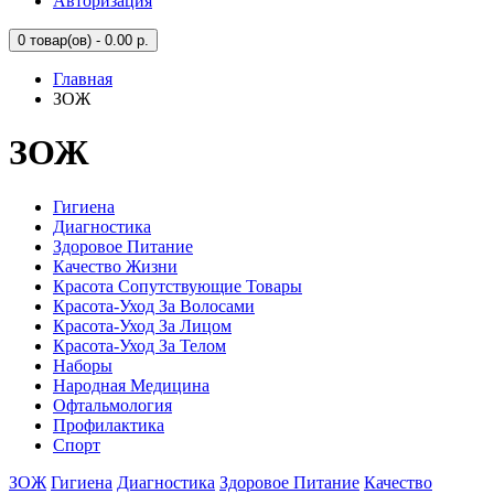
Авторизация
0
товар(ов) - 0.00 р.
Главная
ЗОЖ
ЗОЖ
Гигиена
Диагностика
Здоровое Питание
Качество Жизни
Красота Сопутствующие Товары
Красота-Уход За Волосами
Красота-Уход За Лицом
Красота-Уход За Телом
Наборы
Народная Медицина
Офтальмология
Профилактика
Спорт
ЗОЖ
Гигиена
Диагностика
Здоровое Питание
Качество