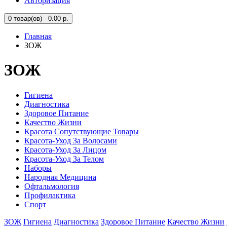
Авторизация
0
товар(ов) - 0.00 р.
Главная
ЗОЖ
ЗОЖ
Гигиена
Диагностика
Здоровое Питание
Качество Жизни
Красота Сопутствующие Товары
Красота-Уход За Волосами
Красота-Уход За Лицом
Красота-Уход За Телом
Наборы
Народная Медицина
Офтальмология
Профилактика
Спорт
ЗОЖ
Гигиена
Диагностика
Здоровое Питание
Качество Жизни