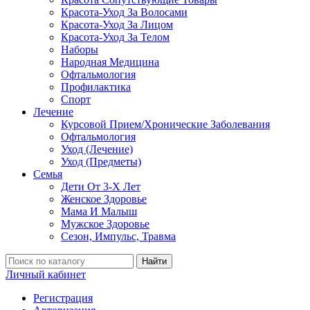
Красота-Уход За Волосами
Красота-Уход За Лицом
Красота-Уход За Телом
Наборы
Народная Медицина
Офтальмология
Профилактика
Спорт
Лечение
Курсовой Прием/Хронические Заболевания
Офтальмология
Уход (Лечение)
Уход (Предметы)
Семья
Дети От 3-Х Лет
Женское Здоровье
Мама И Малыш
Мужское Здоровье
Сезон, Импульс, Травма
Найти
Личный кабинет
Регистрация