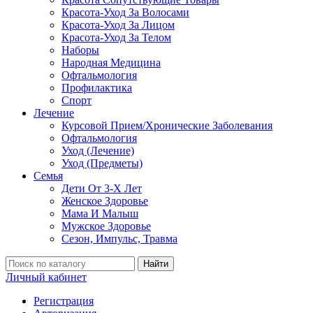
Красота-Уход За Волосами
Красота-Уход За Лицом
Красота-Уход За Телом
Наборы
Народная Медицина
Офтальмология
Профилактика
Спорт
Лечение
Курсовой Прием/Хронические Заболевания
Офтальмология
Уход (Лечение)
Уход (Предметы)
Семья
Дети От 3-Х Лет
Женское Здоровье
Мама И Малыш
Мужское Здоровье
Сезон, Импульс, Травма
Найти
Личный кабинет
Регистрация