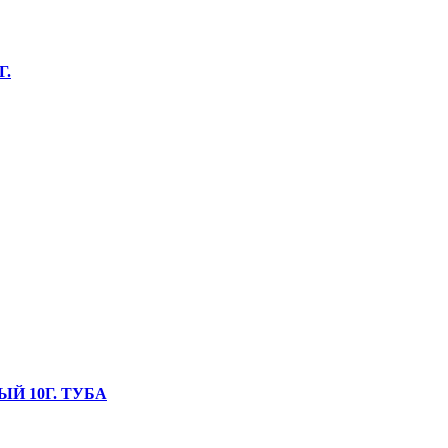
Г.
Й 10Г. ТУБА