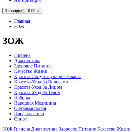
Авторизация
0
товар(ов) - 0.00 р.
Главная
ЗОЖ
ЗОЖ
Гигиена
Диагностика
Здоровое Питание
Качество Жизни
Красота Сопутствующие Товары
Красота-Уход За Волосами
Красота-Уход За Лицом
Красота-Уход За Телом
Наборы
Народная Медицина
Офтальмология
Профилактика
Спорт
ЗОЖ
Гигиена
Диагностика
Здоровое Питание
Качество Жизни