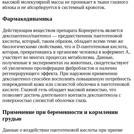
высокой молекулярной массы не проникает в ткани глазного
яблока и не абсорбируется в системный кровоток.
Фармакодинамика
Действующим веществом препарата Корнерегель является
декспантенол/пантенол — предшественник пантотеновой
кислоты, который, таким образом, обладает всеми теми же
биологическими свойствами, что и D-пантотеновая кислота,
которая, превратившись в организме человека в кофермент А,
участвует во многих процессах метаболизма. Данные,
полученные в экспериментах на животных, свидетельствуют
об увеличении пролиферации фибробластов и наличии
регенерирующего эффекта. При наружном применении
декспантенол способен восполнять повышенную потребность
поврежденной кожи или слизистой оболочки в пантотеновой
кислоте. Глазной гель обладает высокой вязкостью, что
позволяет достичь длительного контакта декспантенола с
поверхностью слизистой оболочки глаза.
Применение при беременности и кормлении
грудью
Данные о воздействии пантотеновой кислоты при приеме