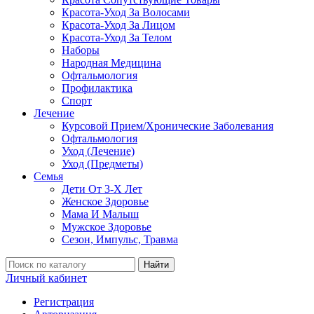
Красота-Уход За Волосами
Красота-Уход За Лицом
Красота-Уход За Телом
Наборы
Народная Медицина
Офтальмология
Профилактика
Спорт
Лечение
Курсовой Прием/Хронические Заболевания
Офтальмология
Уход (Лечение)
Уход (Предметы)
Семья
Дети От 3-Х Лет
Женское Здоровье
Мама И Малыш
Мужское Здоровье
Сезон, Импульс, Травма
Найти
Личный кабинет
Регистрация