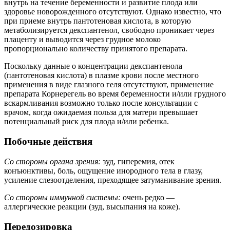
внутрь на течение беременности и развитие плода или
здоровье новорожденного отсутствуют. Однако известно, что
при приеме внутрь пантотеновая кислота, в которую
метаболизируется декспантенол, свободно проникает через
плаценту и выводится через грудное молоко
пропорционально количеству принятого препарата.
Поскольку данные о концентрации декспантенола
(пантотеновая кислота) в плазме крови после местного
применения в виде глазного геля отсутствуют, применение
препарата Корнерегель во время беременности и/или грудного
вскармливания возможно только после консультации с
врачом, когда ожидаемая польза для матери превышает
потенциальный риск для плода и/или ребенка.
Побочные действия
Со стороны органа зрения:
зуд, гиперемия, отек
конъюнктивы, боль, ощущение инородного тела в глазу,
усиление слезоотделения, преходящее затуманивание зрения.
Со стороны иммунной системы:
очень редко —
аллергические реакции (зуд, высыпания на коже).
Передозировка