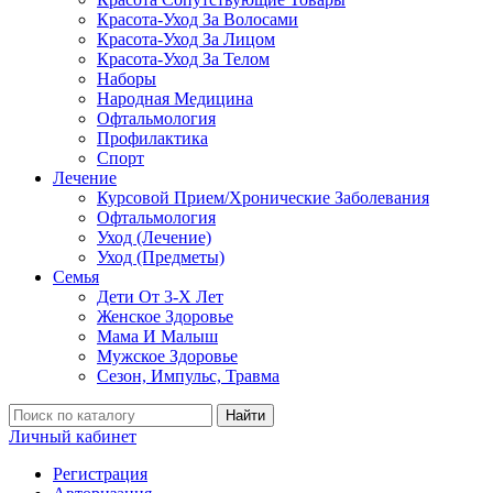
Красота-Уход За Волосами
Красота-Уход За Лицом
Красота-Уход За Телом
Наборы
Народная Медицина
Офтальмология
Профилактика
Спорт
Лечение
Курсовой Прием/Хронические Заболевания
Офтальмология
Уход (Лечение)
Уход (Предметы)
Семья
Дети От 3-Х Лет
Женское Здоровье
Мама И Малыш
Мужское Здоровье
Сезон, Импульс, Травма
Найти
Личный кабинет
Регистрация