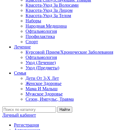
Красота-Уход За Волосами
Красота-Уход За Лицом
Красота-Уход За Телом
Наборы
Народная Медицина
Офтальмология
Профилактика
Спорт
Лечение
Курсовой Прием/Хронические Заболевания
Офтальмология
Уход (Лечение)
Уход (Предметы)
Семья
Дети От 3-Х Лет
Женское Здоровье
Мама И Малыш
Мужское Здоровье
Сезон, Импульс, Травма
Найти
Личный кабинет
Регистрация