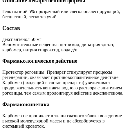
Описание лекарственной формы
Гель глазной 5% прозрачный или слегка опалесцирующий,
бесцветный, легко текучий.
Состав
декспантенол 50 мг
Вспомогательные вещества: цетримид, динатрия эдетат,
карбомер, натрия гидроксид, вода д/и.
Фармакологическое действие
Протектор роговицы. Препарат стимулирует процессы
регенерации, оказывает противовоспалительное действие.
Карбомер (входящий в состав препарата) увеличивает
продолжительность контакта водного раствора с эпителием
роговицы, тем самым пролонгируя действие декспантенола.
Фармакокинетика
Карбомер не проникает в ткани глазного яблока вследствие
высокой молекулярной массы и не абсорбируется в
системный кровоток.