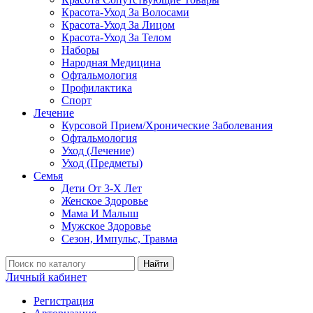
Красота-Уход За Волосами
Красота-Уход За Лицом
Красота-Уход За Телом
Наборы
Народная Медицина
Офтальмология
Профилактика
Спорт
Лечение
Курсовой Прием/Хронические Заболевания
Офтальмология
Уход (Лечение)
Уход (Предметы)
Семья
Дети От 3-Х Лет
Женское Здоровье
Мама И Малыш
Мужское Здоровье
Сезон, Импульс, Травма
Найти
Личный кабинет
Регистрация