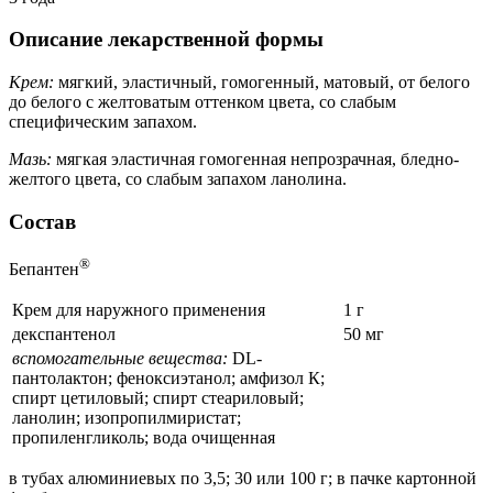
Описание лекарственной формы
Крем:
мягкий, эластичный, гомогенный, матовый, от белого
до белого с желтоватым оттенком цвета, со слабым
специфическим запахом.
Мазь:
мягкая эластичная гомогенная непрозрачная, бледно-
желтого цвета, со слабым запахом ланолина.
Состав
®
Бепантен
Крем для наружного применения
1 г
декспантенол
50 мг
вспомогательные вещества:
DL-
пантолактон; феноксиэтанол; амфизол К;
спирт цетиловый; спирт стеариловый;
ланолин; изопропилмиристат;
пропиленгликоль; вода очищенная
в тубах алюминиевых по 3,5; 30 или 100 г; в пачке картонной