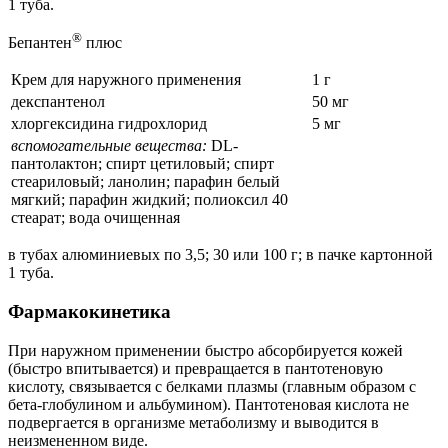
1 туба.
®
Бепантен
плюс
Крем для наружного применения
1 г
декспантенол
50 мг
хлоргексидина гидрохлорид
5 мг
вспомогательные вещества:
DL-
пантолактон; спирт цетиловый; спирт
стеариловый; ланолин; парафин белый
мягкий; парафин жидкий; полиоксил 40
стеарат; вода очищенная
в тубах алюминиевых по 3,5; 30 или 100 г; в пачке картонной
1 туба.
Фармакокинетика
При наружном применении быстро абсорбируется кожей
(быстро впитывается) и превращается в пантотеновую
кислоту, связывается с белками плазмы (главным образом с
бета-глобулином и альбумином). Пантотеновая кислота не
подвергается в организме метаболизму и выводится в
неизмененном виде.