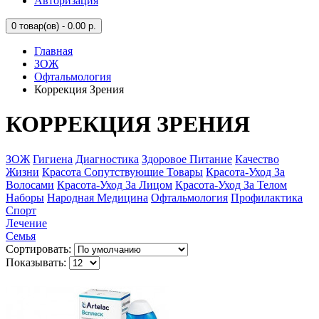
Авторизация
0
товар(ов) - 0.00 р.
Главная
ЗОЖ
Офтальмология
Коррекция Зрения
КОРРЕКЦИЯ ЗРЕНИЯ
ЗОЖ
Гигиена
Диагностика
Здоровое Питание
Качество
Жизни
Красота Сопутствующие Товары
Красота-Уход За
Волосами
Красота-Уход За Лицом
Красота-Уход За Телом
Наборы
Народная Медицина
Офтальмология
Профилактика
Спорт
Лечение
Семья
Сортировать:
Показывать: