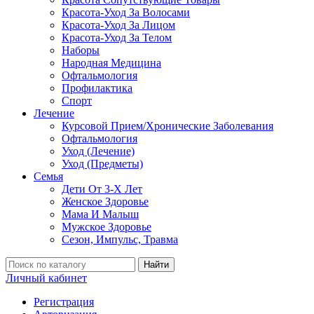
Красота-Уход За Волосами
Красота-Уход За Лицом
Красота-Уход За Телом
Наборы
Народная Медицина
Офтальмология
Профилактика
Спорт
Лечение
Курсовой Прием/Хронические Заболевания
Офтальмология
Уход (Лечение)
Уход (Предметы)
Семья
Дети От 3-Х Лет
Женское Здоровье
Мама И Малыш
Мужское Здоровье
Сезон, Импульс, Травма
Найти
Личный кабинет
Регистрация