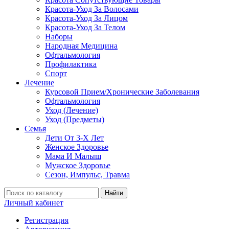
Красота-Уход За Волосами
Красота-Уход За Лицом
Красота-Уход За Телом
Наборы
Народная Медицина
Офтальмология
Профилактика
Спорт
Лечение
Курсовой Прием/Хронические Заболевания
Офтальмология
Уход (Лечение)
Уход (Предметы)
Семья
Дети От 3-Х Лет
Женское Здоровье
Мама И Малыш
Мужское Здоровье
Сезон, Импульс, Травма
Найти
Личный кабинет
Регистрация