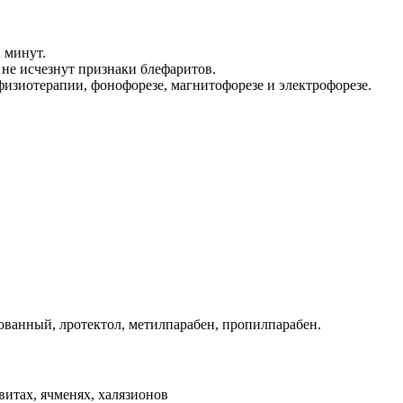
 минут.
 не исчезнут признаки блефаритов.
физиотерапии, фонофорезе, магнитофорезе и электрофорезе.
ованный, лротектол, метилпарабен, пропилпарабен.
витах, ячменях, халязионов