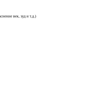
ение век, зуд и т.д.)