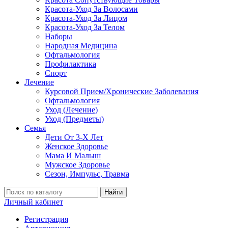
Красота-Уход За Волосами
Красота-Уход За Лицом
Красота-Уход За Телом
Наборы
Народная Медицина
Офтальмология
Профилактика
Спорт
Лечение
Курсовой Прием/Хронические Заболевания
Офтальмология
Уход (Лечение)
Уход (Предметы)
Семья
Дети От 3-Х Лет
Женское Здоровье
Мама И Малыш
Мужское Здоровье
Сезон, Импульс, Травма
Найти
Личный кабинет
Регистрация