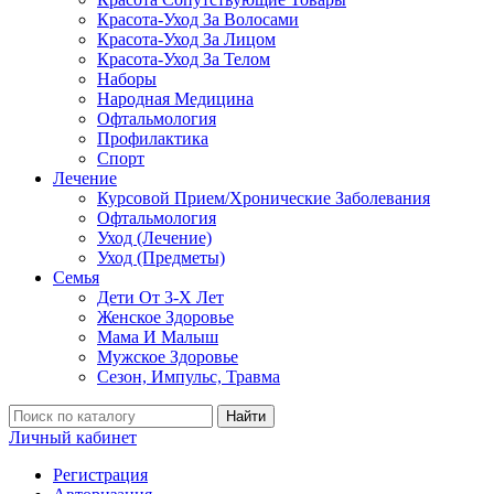
Красота-Уход За Волосами
Красота-Уход За Лицом
Красота-Уход За Телом
Наборы
Народная Медицина
Офтальмология
Профилактика
Спорт
Лечение
Курсовой Прием/Хронические Заболевания
Офтальмология
Уход (Лечение)
Уход (Предметы)
Семья
Дети От 3-Х Лет
Женское Здоровье
Мама И Малыш
Мужское Здоровье
Сезон, Импульс, Травма
Найти
Личный кабинет
Регистрация