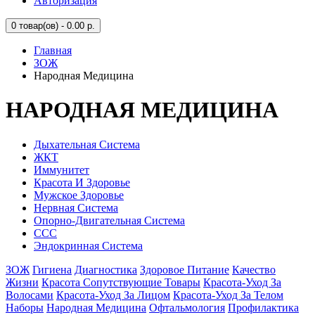
Авторизация
0
товар(ов) - 0.00 р.
Главная
ЗОЖ
Народная Медицина
НАРОДНАЯ МЕДИЦИНА
Дыхательная Система
ЖКТ
Иммунитет
Красота И Здоровье
Мужское Здоровье
Нервная Система
Опорно-Двигательная Система
ССС
Эндокринная Система
ЗОЖ
Гигиена
Диагностика
Здоровое Питание
Качество
Жизни
Красота Сопутствующие Товары
Красота-Уход За
Волосами
Красота-Уход За Лицом
Красота-Уход За Телом
Наборы
Народная Медицина
Офтальмология
Профилактика