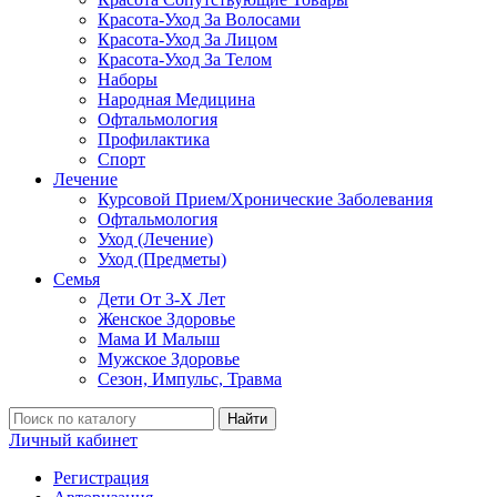
Красота-Уход За Волосами
Красота-Уход За Лицом
Красота-Уход За Телом
Наборы
Народная Медицина
Офтальмология
Профилактика
Спорт
Лечение
Курсовой Прием/Хронические Заболевания
Офтальмология
Уход (Лечение)
Уход (Предметы)
Семья
Дети От 3-Х Лет
Женское Здоровье
Мама И Малыш
Мужское Здоровье
Сезон, Импульс, Травма
Найти
Личный кабинет
Регистрация