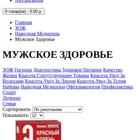
Авторизация
0
товар(ов) - 0.00 р.
Главная
ЗОЖ
Народная Медицина
Мужское Здоровье
МУЖСКОЕ ЗДОРОВЬЕ
ЗОЖ
Гигиена
Диагностика
Здоровое Питание
Качество
Жизни
Красота Сопутствующие Товары
Красота-Уход За
Волосами
Красота-Уход За Лицом
Красота-Уход За Телом
Наборы
Народная Медицина
Офтальмология
Профилактика
Спорт
Лечение
Семья
Сортировать:
Показывать: