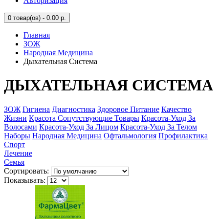
Авторизация
0
товар(ов) - 0.00 р.
Главная
ЗОЖ
Народная Медицина
Дыхательная Система
ДЫХАТЕЛЬНАЯ СИСТЕМА
ЗОЖ
Гигиена
Диагностика
Здоровое Питание
Качество
Жизни
Красота Сопутствующие Товары
Красота-Уход За
Волосами
Красота-Уход За Лицом
Красота-Уход За Телом
Наборы
Народная Медицина
Офтальмология
Профилактика
Спорт
Лечение
Семья
Сортировать:
Показывать: