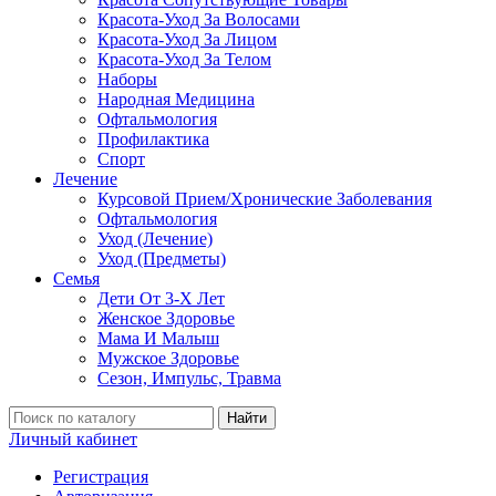
Красота-Уход За Волосами
Красота-Уход За Лицом
Красота-Уход За Телом
Наборы
Народная Медицина
Офтальмология
Профилактика
Спорт
Лечение
Курсовой Прием/Хронические Заболевания
Офтальмология
Уход (Лечение)
Уход (Предметы)
Семья
Дети От 3-Х Лет
Женское Здоровье
Мама И Малыш
Мужское Здоровье
Сезон, Импульс, Травма
Найти
Личный кабинет
Регистрация