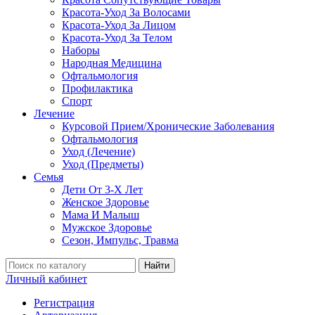
Красота-Уход За Волосами
Красота-Уход За Лицом
Красота-Уход За Телом
Наборы
Народная Медицина
Офтальмология
Профилактика
Спорт
Лечение
Курсовой Прием/Хронические Заболевания
Офтальмология
Уход (Лечение)
Уход (Предметы)
Семья
Дети От 3-Х Лет
Женское Здоровье
Мама И Малыш
Мужское Здоровье
Сезон, Импульс, Травма
Найти
Личный кабинет
Регистрация