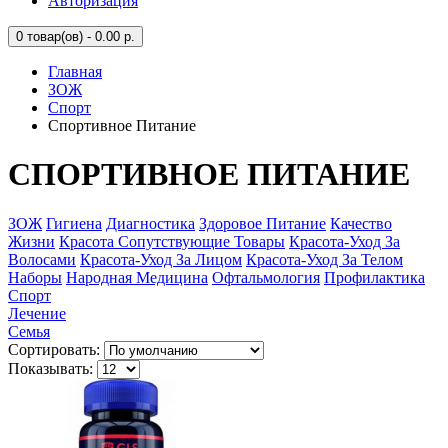
Авторизация
0
товар(ов) - 0.00 р.
Главная
ЗОЖ
Спорт
Спортивное Питание
СПОРТИВНОЕ ПИТАНИЕ
ЗОЖ
Гигиена
Диагностика
Здоровое Питание
Качество
Жизни
Красота Сопутствующие Товары
Красота-Уход За
Волосами
Красота-Уход За Лицом
Красота-Уход За Телом
Наборы
Народная Медицина
Офтальмология
Профилактика
Спорт
Лечение
Семья
Сортировать:
Показывать: