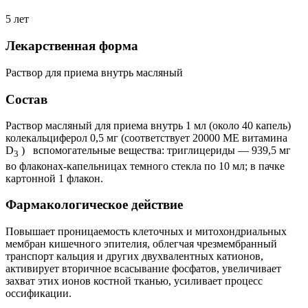
5 лет
Лекарственная форма
Раствор для приема внутрь масляный
Состав
Раствор масляный для приема внутрь 1 мл (около 40 капель)
колекальциферол 0,5 мг (соответствует 20000 МЕ витамина
D
) вспомогательные вещества: триглицериды — 939,5 мг
3
во флаконах-капельницах темного стекла по 10 мл; в пачке
картонной 1 флакон.
Фармакологическое действие
Повышает проницаемость клеточных и митохондриальных
мембран кишечного эпителия, облегчая чрезмембранный
транспорт кальция и других двухвалентных катионов,
активирует вторичное всасывание фосфатов, увеличивает
захват этих ионов костной тканью, усиливает процесс
оссификации.