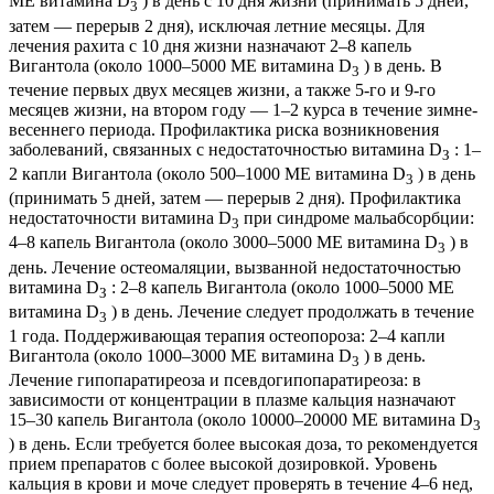
МЕ витамина D
) в день с 10 дня жизни (принимать 5 дней,
3
затем — перерыв 2 дня), исключая летние месяцы. Для
лечения рахита с 10 дня жизни назначают 2–8 капель
Вигантола (около 1000–5000 ME витамина D
) в день. В
3
течение первых двух месяцев жизни, а также 5-го и 9-го
месяцев жизни, на втором году — 1–2 курса в течение зимне-
весеннего периода. Профилактика риска возникновения
заболеваний, связанных с недостаточностью витамина D
: 1–
З
2 капли Вигантола (около 500–1000 ME витамина D
) в день
3
(принимать 5 дней, затем — перерыв 2 дня). Профилактика
недостаточности витамина D
при синдроме мальабсорбции:
3
4–8 капель Вигантола (около 3000–5000 МЕ витамина D
) в
3
день. Лечение остеомаляции, вызванной недостаточностью
витамина D
: 2–8 капель Вигантола (около 1000–5000 МЕ
З
витамина D
) в день. Лечение следует продолжать в течение
3
1 года. Поддерживающая терапия остеопороза: 2–4 капли
Вигантола (около 1000–3000 МЕ витамина D
) в день.
3
Лечение гипопаратиреоза и псевдогипопаратиреоза: в
зависимости от концентрации в плазме кальция назначают
15–30 капель Вигантола (около 10000–20000 ME витамина D
3
) в день. Если требуется более высокая доза, то рекомендуется
прием препаратов с более высокой дозировкой. Уровень
кальция в крови и моче следует проверять в течение 4–6 нед,