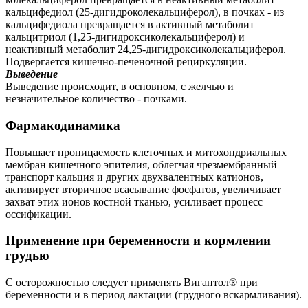
кальцифедиол (25-дигидроколекальциферол), в почках - из
кальцифедиола превращается в активный метаболит
кальцитриол (1,25-дигидроксиколекальциферол) и
неактивный метаболит 24,25-дигидроксиколекальциферол.
Подвергается кишечно-печеночной рециркуляции.
Выведение
Выведение происходит, в основном, с желчью и
незначительное количество - почками.
Фармакодинамика
Повышает проницаемость клеточных и митохондриальных
мембран кишечного эпителия, облегчая чрезмембранный
транспорт кальция и других двухвалентных катионов,
активирует вторичное всасывание фосфатов, увеличивает
захват этих ионов костной тканью, усиливает процесс
оссификации.
Применение при беременности и кормлении
грудью
С осторожностью следует применять Вигантол® при
беременности и в период лактации (грудного вскармливания).