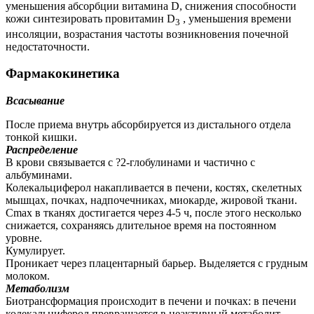
уменьшения абсорбции витамина D, снижения способности
кожи синтезировать провитамин D
, уменьшения времени
3
инсоляции, возрастания частоты возникновения почечной
недостаточности.
Фармакокинетика
Всасывание
После приема внутрь абсорбируется из дистального отдела
тонкой кишки.
Распределение
В крови связывается с ?2-глобулинами и частично с
альбуминами.
Колекальциферол накапливается в печени, костях, скелетных
мышцах, почках, надпочечниках, миокарде, жировой ткани.
Cmax в тканях достигается через 4-5 ч, после этого несколько
снижается, сохраняясь длительное время на постоянном
уровне.
Кумулирует.
Проникает через плацентарный барьер. Выделяется с грудным
молоком.
Метаболизм
Биотрансформация происходит в печени и почках: в печени
колекальциферол превращается в неактивный метаболит