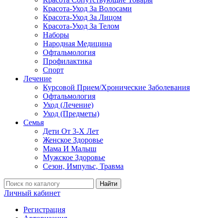
Красота-Уход За Волосами
Красота-Уход За Лицом
Красота-Уход За Телом
Наборы
Народная Медицина
Офтальмология
Профилактика
Спорт
Лечение
Курсовой Прием/Хронические Заболевания
Офтальмология
Уход (Лечение)
Уход (Предметы)
Семья
Дети От 3-Х Лет
Женское Здоровье
Мама И Малыш
Мужское Здоровье
Сезон, Импульс, Травма
Найти
Личный кабинет
Регистрация