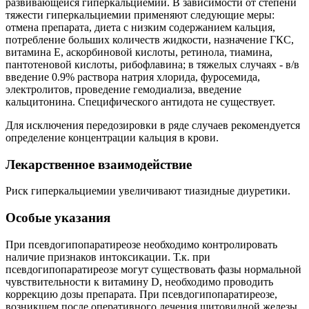
развивающейся гиперкальциемии. В зависимости от степени
тяжести гиперкальциемии применяют следующие меры:
отмена препарата, диета с низким содержанием кальция,
потребление больших количеств жидкости, назначение ГКС,
витамина Е, аскорбиновой кислоты, ретинола, тиамина,
пантотеновой кислоты, рибофлавина; в тяжелых случаях - в/в
введение 0.9% раствора натрия хлорида, фуросемида,
электролитов, проведение гемодиализа, введение
кальцитонина. Специфического антидота не существует.
Для исключения передозировки в ряде случаев рекомендуется
определение концентрации кальция в крови.
Лекарственное взаимодействие
Риск гиперкальциемии увеличивают тиазидные диуретики.
Особые указания
При псевдогипопаратиреозе необходимо контролировать
наличие признаков интоксикации. Т.к. при
псевдогипопаратиреозе могут существовать фазы нормальной
чувствительности к витамину D, необходимо проводить
коррекцию дозы препарата. При псевдогипопаратиреозе,
возникшем после оперативного лечения щитовидной железы,