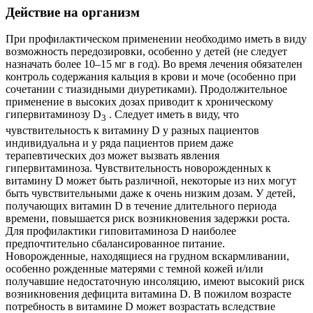
Действие на организм
При профилактическом применении необходимо иметь в виду
возможность передозировки, особенно у детей (не следует
назначать более 10–15 мг в год). Во время лечения обязателен
контроль содержания кальция в крови и моче (особенно при
сочетании с тиазидными диуретиками). Продолжительное
применение в высоких дозах приводит к хроническому
гипервитаминозу D
. Следует иметь в виду, что
3
чувствительность к витамину D у разных пациентов
индивидуальна и у ряда пациентов прием даже
терапевтических доз может вызвать явления
гипервитаминоза. Чувствительность новорожденных к
витамину D может быть различной, некоторые из них могут
быть чувствительными даже к очень низким дозам. У детей,
получающих витамин D в течение длительного периода
времени, повышается риск возникновения задержки роста.
Для профилактики гиповитаминоза D наиболее
предпочтительно сбалансированное питание.
Новорожденные, находящиеся на грудном вскармливании,
особенно рожденные матерями с темной кожей и/или
получавшие недостаточную инсоляцию, имеют высокий риск
возникновения дефицита витамина D. В пожилом возрасте
потребность в витамине D может возрастать вследствие