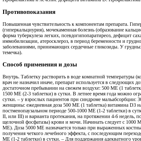
Противопоказания
Повышенная чувствительность к компонентам препарата. Гипе
(гиперкальциурия), мочекаменная болезнь (образование кальци
форма туберкулеза легких, псевдогипопаратиреоз, дефицит 
иммобилизации, атеросклероз, в период беременности и грудн
заболеваниями, принимающих сердечные гликозиды. У грудных
темечка).
Способ применения и дозы
Внутрь. Таблетку растворить в воде комнатной температуры (ко
врач не назначил иначе, препарат используется в следующих д
достаточном пребывании на свежем воздухе: 500 МЕ (1 таблетк
1500 МЕ (2-3 таблетки) в сутки. В летнее время года можно огр
сутки. – у взрослых пациентов при синдроме мальабсорбции: 3
женщины: ежедневная доза 500 МЕ (1 таблетка) витамина D3 на 
постменопаузальном периоде 500-1000 МЕ (1-2 таблетки) в сутки
II, или III) и варианта протекания, на протяжении 4-6 недель
щелочной фосфатазы) крови и мочи. Начинать следует с 1000 М
МЕ). Доза 5000 МЕ назначается только при выраженных костны
получения четкого лечебного эффекта, с последующим переход
МЕ (1-2 таблетки) в сутки. – Для поддержания адекватного уро