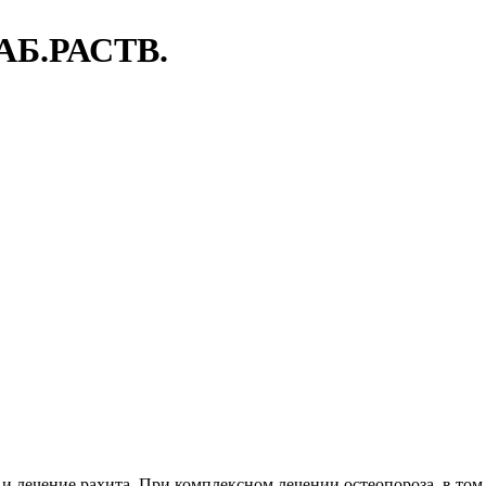
АБ.РАСТВ.
 лечение рахита. При комплексном лечении остеопороза, в том