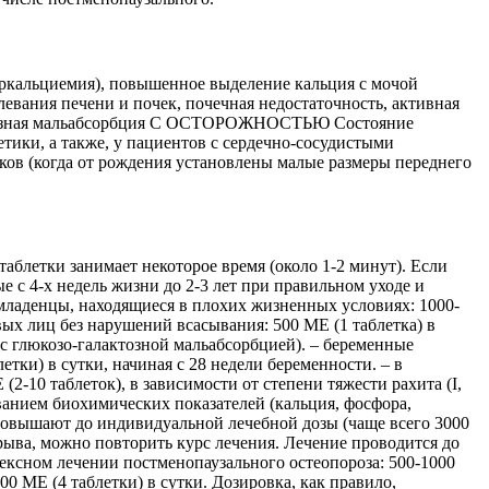
еркальциемия), повышенное выделение кальция с мочой
левания печени и почек, почечная недостаточность, активная
алактозная мальабсорбция С ОСТОРОЖНОСТЬЮ Cостояние
ики, а также, у пациентов с сердечно-сосудистыми
ов (когда от рождения установлены малые размеры переднего
таблетки занимает некоторое время (около 1-2 минут). Если
 с 4-х недель жизни до 2-3 лет при правильном уходе и
 младенцы, находящиеся в плохих жизненных условиях: 1000-
овых лиц без нарушений всасывания: 500 МЕ (1 таблетка) в
 с глюкозо-галактозной мальабсорбцией). – беременные
тки) в сутки, начиная с 28 недели беременности. – в
2-10 таблеток), в зависимости от степени тяжести рахита (I,
ованием биохимических показателей (кальция, фосфора,
 повышают до индивидуальной лечебной дозы (чаще всего 3000
ыва, можно повторить курс лечения. Лечение проводится до
ексном лечении постменопаузального остеопороза: 500-1000
0 МЕ (4 таблетки) в сутки. Дозировка, как правило,