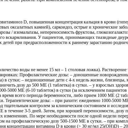
рвитаминоз D, повышенная концентрация кальция в крови (гип
евых оксалатных камней), саркоидоз, острые и хронические забо
сахарозы / изомальтазы, непереносимость фруктозы, глюкозог
ого вскармливания. У пациентов, принимающих тиазидные диурет
 детей при предрасположенности к раннему зарастанию родничк
личество воды не менее 15 мл – 1 столовая ложка). Растворение 
озировках: Профилактические дозы: – доношенные новорожденные
а) в сутки; – недоношенные дети с 4-х недель жизни, близнецы,
аничить дозу до 500 МЕ (1 таблетка) в сутки. – у взрослых здор
000-5000 МЕ (6-10 таблеток) в сутки (за исключением пациентов
время всего периода беременности, либо прием 1000 МЕ (2 табле
. Терапевтические дозы: – при рахите: ежедневно 1000-5000 МЕ (
, под тщательным контролем за клиническим состоянием и исслед
Е в течение 3-5 дней. Затем, при хорошей переносимости, дозу
х изменениях. По мере необходимости после одной недели перер
ом на профилактическую дозу 500-1500 МЕ в сутки. – при компл
вня концентрации витамина D в крови (> 30 нг/мл 25(ОН)D) – 200