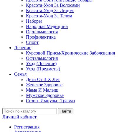
Красота-Уход За Волосами
Красота-Уход За Лицом
Красота-Уход За Телом
Наборы
Народная Медицина
Офтальмология
Профилактика
Спорт
Лечение
Курсовой Прием/Хронические Заболевания
Офтальмология
Уход (Лечение)
Уход (Предметы)
Семья
Дети От 3-Х Лет
Женское Здоровье
Мама И Малыш
Мужское Здоровье
Сезон, Импульс, Травма
Найти
Личный кабинет
Регистрация