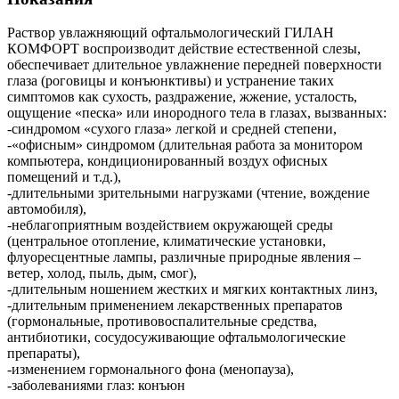
Раствор увлажняющий офтальмологический ГИЛАН
КОМФОРТ воспроизводит действие естественной слезы,
обеспечивает длительное увлажнение передней поверхности
глаза (роговицы и конъюнктивы) и устранение таких
симптомов как сухость, раздражение, жжение, усталость,
ощущение «песка» или инородного тела в глазах, вызванных:
-синдромом «сухого глаза» легкой и средней степени,
-«офисным» синдромом (длительная работа за монитором
компьютера, кондиционированный воздух офисных
помещений и т.д.),
-длительными зрительными нагрузками (чтение, вождение
автомобиля),
-неблагоприятным воздействием окружающей среды
(центральное отопление, климатические установки,
флуоресцентные лампы, различные природные явления –
ветер, холод, пыль, дым, смог),
-длительным ношением жестких и мягких контактных линз,
-длительным применением лекарственных препаратов
(гормональные, противовоспалительные средства,
антибиотики, сосудосуживающие офтальмологические
препараты),
-изменением гормонального фона (менопауза),
-заболеваниями глаз: конъюн