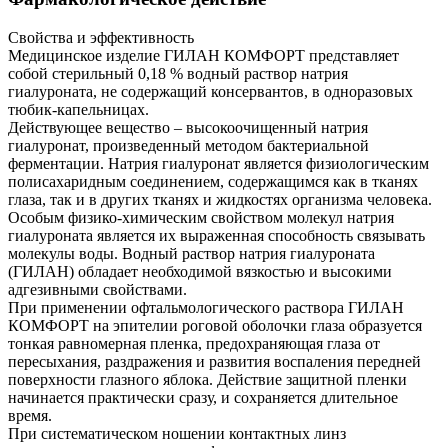
Свойства и эффективность
Медицинское изделие ГИЛАН КОМФОРТ представляет
собой стерильный 0,18 % водный раствор натрия
гиалуроната, не содержащий консервантов, в одноразовых
тюбик-капельницах.
Действующее вещество – высокоочищенный натрия
гиалуронат, произведенный методом бактериальной
ферментации. Натрия гиалуронат является физиологическим
полисахаридным соединением, содержащимся как в тканях
глаза, так и в других тканях и жидкостях организма человека.
Особым физико-химическим свойством молекул натрия
гиалуроната является их выраженная способность связывать
молекулы воды. Водный раствор натрия гиалуроната
(ГИЛАН) обладает необходимой вязкостью и высокими
адгезивными свойствами.
При применении офтальмологического раствора ГИЛАН
КОМФОРТ на эпителии роговой оболочки глаза образуется
тонкая равномерная пленка, предохраняющая глаза от
пересыхания, раздражения и развития воспаления передней
поверхности глазного яблока. Действие защитной пленки
начинается практически сразу, и сохраняется длительное
время.
При систематическом ношении контактных линз