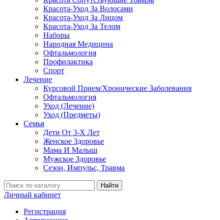
Красота-Уход За Волосами
Красота-Уход За Лицом
Красота-Уход За Телом
Наборы
Народная Медицина
Офтальмология
Профилактика
Спорт
Лечение
Курсовой Прием/Хронические Заболевания
Офтальмология
Уход (Лечение)
Уход (Предметы)
Семья
Дети От 3-Х Лет
Женское Здоровье
Мама И Малыш
Мужское Здоровье
Сезон, Импульс, Травма
Найти
Личный кабинет
Регистрация