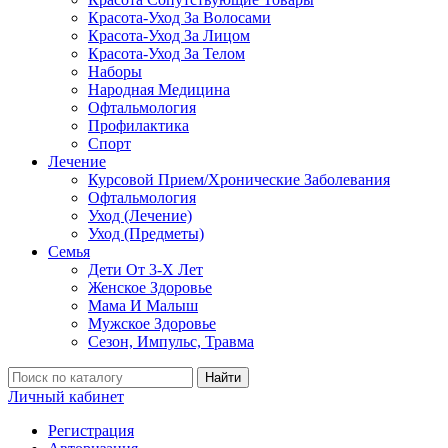
Красота-Уход За Волосами
Красота-Уход За Лицом
Красота-Уход За Телом
Наборы
Народная Медицина
Офтальмология
Профилактика
Спорт
Лечение
Курсовой Прием/Хронические Заболевания
Офтальмология
Уход (Лечение)
Уход (Предметы)
Семья
Дети От 3-Х Лет
Женское Здоровье
Мама И Малыш
Мужское Здоровье
Сезон, Импульс, Травма
Найти
Личный кабинет
Регистрация