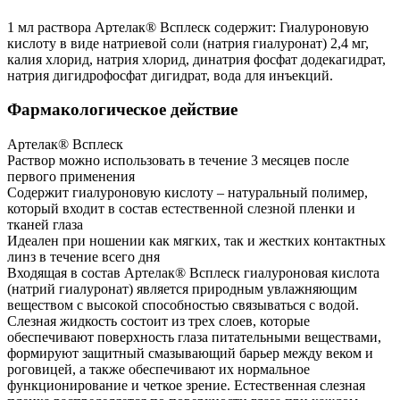
1 мл раствора Артелак® Всплеск содержит: Гиалуроновую
кислоту в виде натриевой соли (натрия гиалуронат) 2,4 мг,
калия хлорид, натрия хлорид, динатрия фосфат додекагидрат,
натрия дигидрофосфат дигидрат, вода для инъекций.
Фармакологическое действие
Артелак® Всплеск
Раствор можно использовать в течение 3 месяцев после
первого применения
Содержит гиалуроновую кислоту – натуральный полимер,
который входит в состав естественной слезной пленки и
тканей глаза
Идеален при ношении как мягких, так и жестких контактных
линз в течение всего дня
Входящая в состав Артелак® Всплеск гиалуроновая кислота
(натрий гиалуронат) является природным увлажняющим
веществом с высокой способностью связываться с водой.
Слезная жидкость состоит из трех слоев, которые
обеспечивают поверхность глаза питательными веществами,
формируют защитный смазывающий барьер между веком и
роговицей, а также обеспечивают их нормальное
функционирование и четкое зрение. Естественная слезная