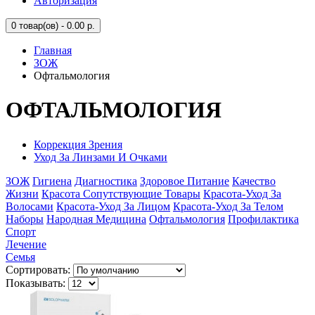
Авторизация
0
товар(ов) - 0.00 р.
Главная
ЗОЖ
Офтальмология
ОФТАЛЬМОЛОГИЯ
Коррекция Зрения
Уход За Линзами И Очками
ЗОЖ
Гигиена
Диагностика
Здоровое Питание
Качество
Жизни
Красота Сопутствующие Товары
Красота-Уход За
Волосами
Красота-Уход За Лицом
Красота-Уход За Телом
Наборы
Народная Медицина
Офтальмология
Профилактика
Спорт
Лечение
Семья
Сортировать:
Показывать: