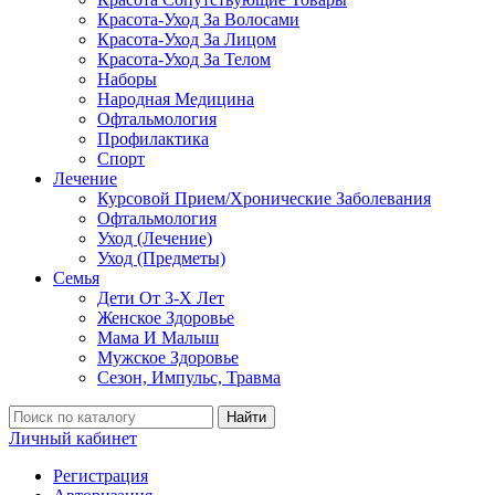
Красота-Уход За Волосами
Красота-Уход За Лицом
Красота-Уход За Телом
Наборы
Народная Медицина
Офтальмология
Профилактика
Спорт
Лечение
Курсовой Прием/Хронические Заболевания
Офтальмология
Уход (Лечение)
Уход (Предметы)
Семья
Дети От 3-Х Лет
Женское Здоровье
Мама И Малыш
Мужское Здоровье
Сезон, Импульс, Травма
Найти
Личный кабинет
Регистрация