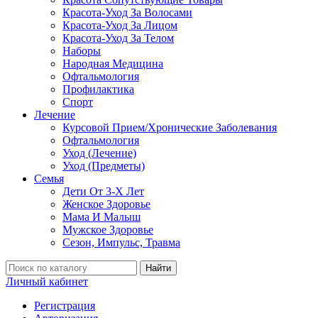
Красота-Уход За Волосами
Красота-Уход За Лицом
Красота-Уход За Телом
Наборы
Народная Медицина
Офтальмология
Профилактика
Спорт
Лечение
Курсовой Прием/Хронические Заболевания
Офтальмология
Уход (Лечение)
Уход (Предметы)
Семья
Дети От 3-Х Лет
Женское Здоровье
Мама И Малыш
Мужское Здоровье
Сезон, Импульс, Травма
Найти
Личный кабинет
Регистрация